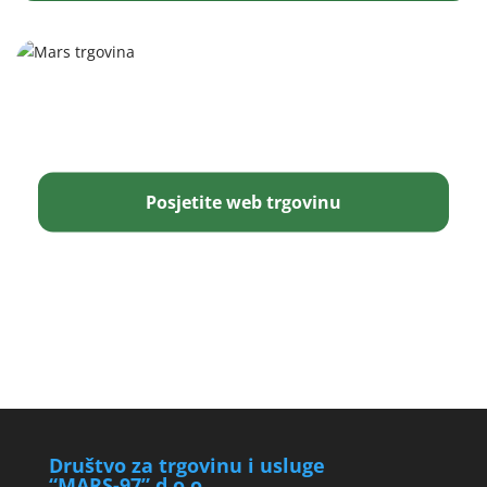
Posjetite web trgovinu
Društvo za trgovinu i usluge
“MARS-97” d.o.o.