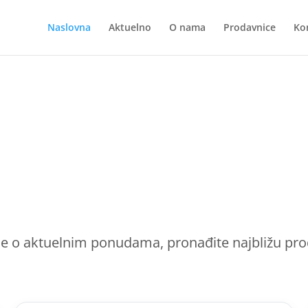
Naslovna
Aktuelno
O nama
Prodavnice
Ko
se o aktuelnim ponudama, pronađite najbližu prod