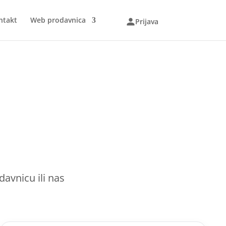
ntakt
Web prodavnica
Prijava
avnicu ili nas