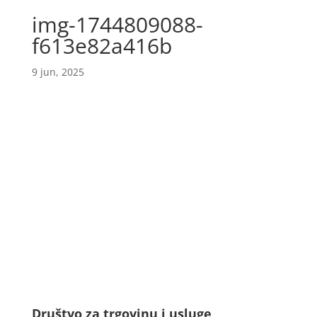
img-1744809088-
f613e82a416b
9 jun, 2025
Društvo za trgovinu i usluge