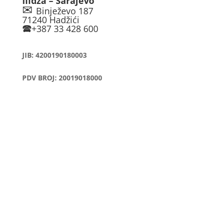
Ilidža – Sarajevo
✉
Binježevo 187
71240 Hadžići
🕿
+387 33 428 600
JIB: 4200190180003
PDV BROJ: 20019018000