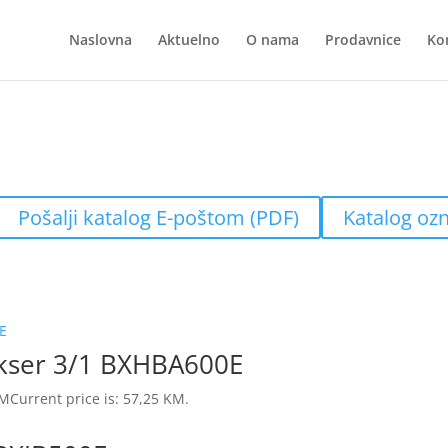
Naslovna
Aktuelno
O nama
Prodavnice
Ko
Pošalji katalog E-poštom (PDF)
Katalog oz
kser 3/1 BXHBA600E
M
Current price is: 57,25 KM.