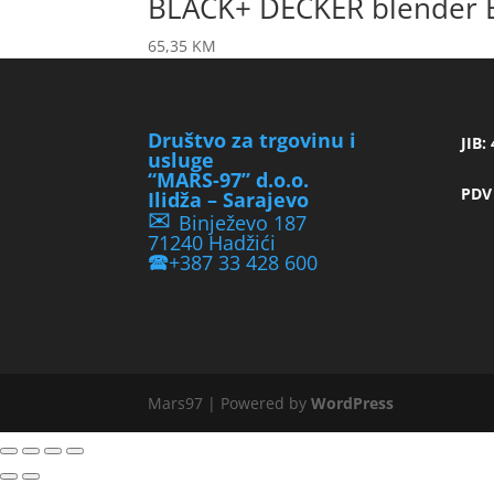
BLACK+ DECKER blender 
65,35
KM
Društvo za trgovinu i
JIB:
usluge
“MARS-97” d.o.o.
PDV
Ilidža – Sarajevo
✉
Binježevo 187
71240 Hadžići
🕿
+387 33 428 600
Mars97 | Powered by
WordPress