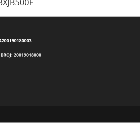
BXJB500E
 4200190180003
 BROJ: 20019018000