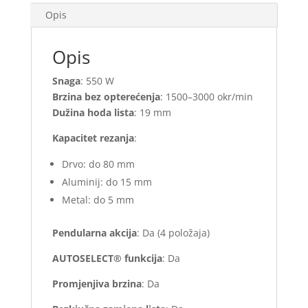
Opis
Opis
Snaga
: 550 W
Brzina bez opterećenja
: 1500–3000 okr/min
Dužina hoda lista
: 19 mm
Kapacitet rezanja
:
Drvo: do 80 mm
Aluminij: do 15 mm
Metal: do 5 mm
Pendularna akcija
: Da (4 položaja)
AUTOSELECT® funkcija
: Da
Promjenjiva brzina
: Da