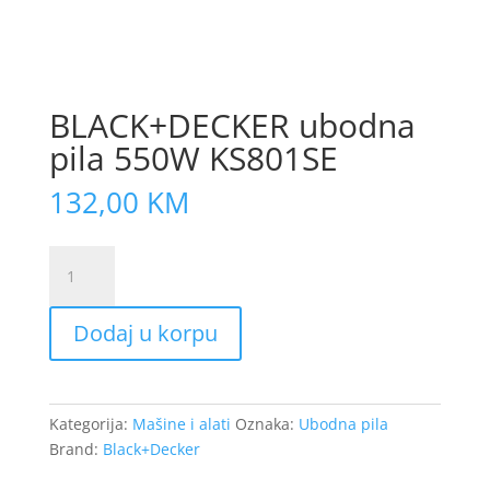
BLACK+DECKER ubodna
pila 550W KS801SE
132,00
KM
BLACK+DECKER
ubodna
pila
Dodaj u korpu
550W
KS801SE
količina
Kategorija:
Mašine i alati
Oznaka:
Ubodna pila
Brand:
Black+Decker