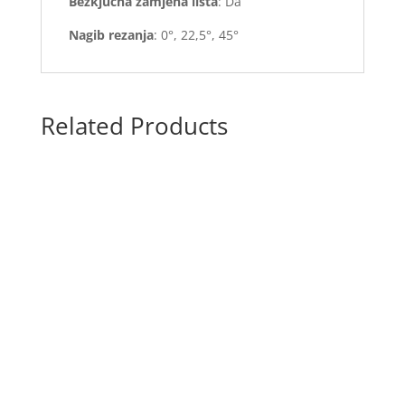
Bezkjučna zamjena lista
: Da
Nagib rezanja
: 0°, 22,5°, 45°
Related Products