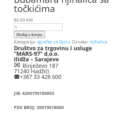
točkićima
86,00
KM
Bubamara
njihalica
Dodaj u korpu
sa
Kategorija:
Igračke za djecu
Oznaka:
njihalica
Društvo za trgovinu i usluge
točkićima
“MARS-97” d.o.o.
količina
Ilidža – Sarajevo
✉
Binježevo 187
71240 Hadžići
🕿
+387 33 428 600
JIB: 4200190180003
PDV BROJ: 20019018000