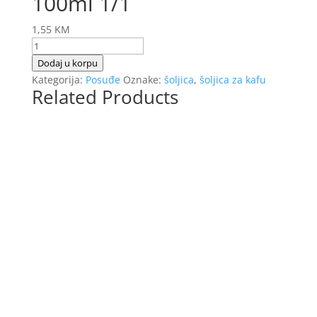
100ml 1/1
1,55
KM
Šoljica
za
Dodaj u korpu
kafu
Kategorija:
Posuđe
Oznake:
šoljica
,
šoljica za kafu
Related Products
staklena
100ml
1/1
količina