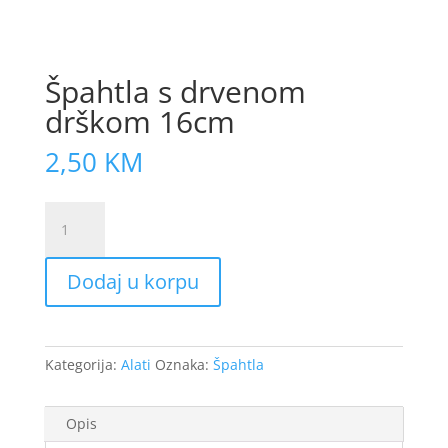
Špahtla s drvenom
drškom 16cm
2,50
KM
Špahtla
s
drvenom
Dodaj u korpu
drškom
16cm
količina
Kategorija:
Alati
Oznaka:
Špahtla
Opis